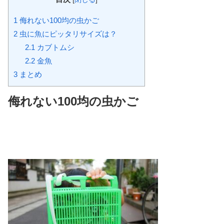
1
侮れない100均の虫かご
2
虫に魚にピッタリサイズは？
2.1
カブトムシ
2.2
金魚
3
まとめ
侮れない100均の虫かご