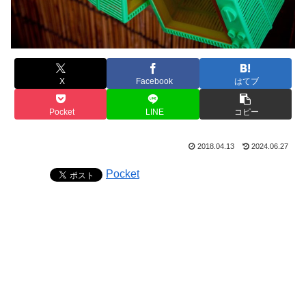
X
Facebook
はてブ
Pocket
LINE
コピー
2018.04.13
2024.06.27
Pocket